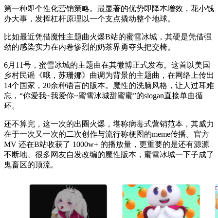
第一种即个性化营销策略。最显著的优势即降本增效，花小钱
办大事，发挥杠杆原理以一个支点撬动整个地球。
比如最近凭借魔性主题曲火爆B站的蜜雪冰城，其硬是凭借强
劲的感染实力在内卷惨烈的奶茶界勇夺头把交椅。
6月11号，蜜雪冰城的主题曲在其微博正式发布。这首以美国
乡村民谣《哦，苏珊娜》曲调为背景的主题曲，在网络上传出
14个国家，20余种语言的版本。魔性的洗脑风格，让人过耳难
忘，“你爱我~我爱你~蜜雪冰城甜蜜蜜”的slogan直接单曲循
环。
还不算完，这一次的出圈火爆，堪称病毒式营销范本，其威力
在于一次又一次的二次创作与流行称梗图的meme传播。官方
MV 还在B站收获了 1000w+ 的播放量，更重要的是还有源源
不断地、很多网友自发改编的魔性版本，蜜雪冰城一下子成了
鬼畜区的顶流。