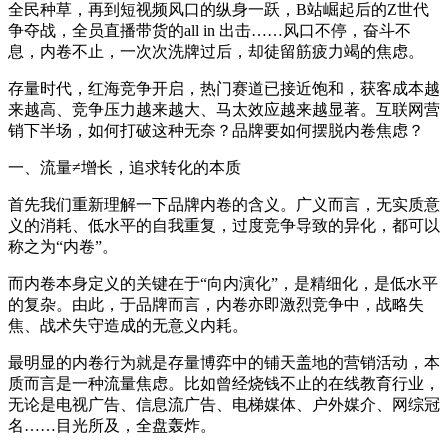
全民种草，再到短视频风口的纵身一跃，B站崛起后的Z世代
争夺战，全员直播带货的all in 出击……风口不停，奋斗不
息，内卷不止，一次次洗牌过后，却徒留筋疲力竭的焦虑。
存量时代，红海竞争开启，热门赛道已接近饱和，获客成本越
来越高、竞争压力越来越大、马太效应越来越显著。互联网营
销下半场，如何打破这种无奈？品牌要如何摆脱内卷焦虑？
一、流量≠增长，追求转化的本质
首先我们重新理解一下品牌内卷的含义。广义而言，无实质意
义的消耗、低水平的自我重复，过度竞争导致的异化，都可以
称之为“内卷”。
而内卷本身定义的关键在于“向内演化”，是精细化，是低水平
的复杂。由此，于品牌而言，内卷亦即激烈竞争中，战略失
焦、战术失守造成的无意义内耗。
最明显的内卷行为就是存量博弈中的铺天盖地的营销活动，本
质而言是一种流量焦虑。比如曾经烧钱不止的在线教育行业，
无论是电视广告、信息流广告、电梯媒体、户外媒介、网综冠
名……目光所及，全盘轰炸。