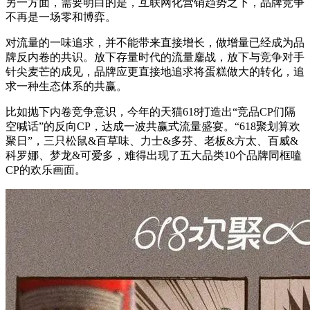
另一方面，需要明白的是，互联网化营销趋势之下，品牌竞争
不再是一场零和博弈。
对流量的一味追求，并不能带来直接增长，做增量已经成为品
牌反内卷的共识。放下存量时代的流量鏖战，放下与竞争对手
针尖麦芒的成见，品牌应更直接地追求将蛋糕做大的转化，追
求一种生态体系的共赢。
比如抛下内卷竞争意识，今年的天猫618打造出“竞品CP们隔
空喊话”的反向CP，达成一波共赢式流量盛宴。“618聚划算欢
聚日”，三只松鼠&百草味、力士&多芬、老板&方太、百威&
科罗娜、梦龙&可爱多，难得出现了五大品类10个品牌同框嗑
CP的欢乐画面。