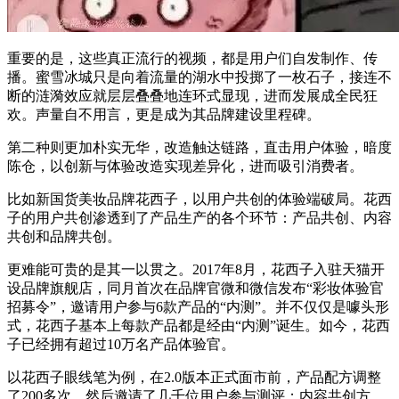
重要的是，这些真正流行的视频，都是用户们自发制作、传
播。蜜雪冰城只是向着流量的湖水中投掷了一枚石子，接连不
断的涟漪效应就层层叠叠地连环式显现，进而发展成全民狂
欢。声量自不用言，更是成为其品牌建设里程碑。
第二种则更加朴实无华，改造触达链路，直击用户体验，暗度
陈仓，以创新与体验改造实现差异化，进而吸引消费者。
比如新国货美妆品牌花西子，以用户共创的体验端破局。花西
子的用户共创渗透到了产品生产的各个环节：产品共创、内容
共创和品牌共创。
更难能可贵的是其一以贯之。2017年8月，花西子入驻天猫开
设品牌旗舰店，同月首次在品牌官微和微信发布“彩妆体验官
招募令”，邀请用户参与6款产品的“内测”。并不仅仅是噱头形
式，花西子基本上每款产品都是经由“内测”诞生。如今，花西
子已经拥有超过10万名产品体验官。
以花西子眼线笔为例，在2.0版本正式面市前，产品配方调整
了200多次，然后邀请了几千位用户参与测评；内容共创方