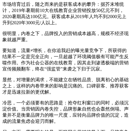
市场培育过后，随之而来的是获客成本的攀升：据芥末堆统
计，2019年暑期前10大在线教育企业营销投放50亿元不到，
2020暑期高达100亿元。获客成本从2019年人均不到2000元上
升到2020年3000元/人以上。
很明显，内卷之下，品牌投入的营销成本越高，规模不经济现
象就越严重。
要知道，流量≠增长，在你追我赶的曝光量竞争下，所获得的
结果不一定是完全正向，一旦超越了环境阈值极有可能产生反
噬作用。作为社会公器的在线教育，因其走到渗透极端的营销
宣传频频翻车，终在“强监管”来袭之下归于沉寂。
显然，对增量的渴求，不能建立在牺牲品质、脱离初心的基础
之上，这样的内卷带来的影响是沉痛的。口碑获客、推荐获客
才是迅速拉新的更优解。
冷思，一个必须要有的思路是：抢夺红利窗口的同时，必须沉
淀价值。当营销因内卷失控，品牌形象自然也会轰然倒塌。声
量并不是衡量品牌力的唯一尺度，应转向品牌价值的沉淀，造
成的流量焦虑会迎刃而解。